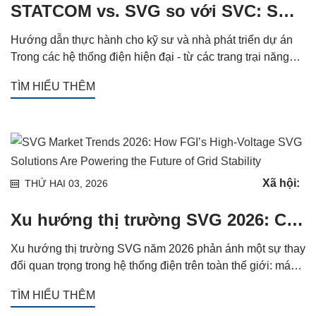
STATCOM vs. SVG so với SVC: Sự khác biệt thực sự là gì?
Hướng dẫn thực hành cho kỹ sư và nhà phát triển dự án
Trong các hệ thống điện hiện đại - từ các trang trại năng
lượng mặt trời và mỏ ngầm đến trung tâm dữ liệu và nhà
TÌM HIỂU THÊM
máy thép - bù công suất phản kháng động không còn là tùy
chọn. Nhưng khi đánh giá các giải pháp, ba thuật ngữ liên
tục xuất hiện: STATCOM, SVG và SVC. Chúng có thể
hoán đổi cho nhau không? Cái nào phù hợp với dự án của
bạn nhất? Tại FGI, nhà sản xuất high-vo hàng đầu Trung
Quốc
Xã hội:
THỨ HAI 03, 2026
Xu hướng thị trường SVG 2026: Các giải pháp SVG điện áp cao của FGI đang cung cấp năng lượng cho tương lai của sự ổn định lưới điện như thế nào
Xu hướng thị trường SVG năm 2026 phản ánh một sự thay
đổi quan trọng trong hệ thống điện trên toàn thế giới: máy
phát var tĩnh (SVG) không còn là tiện ích bổ sung tùy chọn
TÌM HIỂU THÊM
— chúng là cơ sở hạ tầng thiết yếu cho khả năng phục hồi