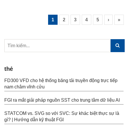
lưới điện, tích hợp tái tạo và năng suất công nghiệp. Với
thị trường SVG của Trung Quốc dự kiến sẽ vượt quá 15 tỷ
nhân dân tệ (2,1 tỷ đô la +) vào năm 2026 và nhu cầu toàn
1
2
3
4
5
›
»
cầu tăng tốc, trọng tâm đã chuyển sang độ tin cậy
thẻ
FD300 VFD cho hệ thống băng tải truyền động trực tiếp
nam châm vĩnh cửu
FGI ra mắt giải pháp nguồn SST cho trung tâm dữ liệu AI
STATCOM vs. SVG so với SVC: Sự khác biệt thực sự là
gì? | Hướng dẫn kỹ thuật FGI