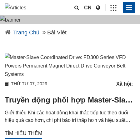
CN
Trang Chủ
Bài Viết
Xã hội:
THỨ TƯ 07, 2026
Truyền động phối hợp Master-Slave: FD300 Series VFD cung cấp năng lượng cho hệ thống băng tải truyền động trực tiếp nam châm vĩnh cửu
Giới thiệu Khi các hoạt động khai thác tiếp tục theo đuổi
hiệu quả cao hơn, chi phí bảo trì thấp hơn và hiệu suất
năng lượng được cải thiện, hệ thống băng tải truyền động
TÌM HIỂU THÊM
trực tiếp nam châm vĩnh cửu (PMDD) đang nhanh chóng