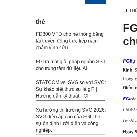
THỨ
thẻ
FG
FD300 VFD cho hệ thống băng
ch
tải truyền động trực tiếp nam
châm vĩnh cửu
FGI
FGI ra mắt giải pháp nguồn SST
tự
cho trung tâm dữ liệu AI
Kinh
. 
trong 
STATCOM vs. SVG so với SVC:
Điểm n
Sự khác biệt thực sự là gì? |
Hướng dẫn kỹ thuật FGI
FGI
các
Xu hướng thị trường SVG 2026:
Hội thả
SVG điện áp cao của FGI cho
Cơ hội k
sự ổn định lưới điện và công
nghiệp.
Ngày S