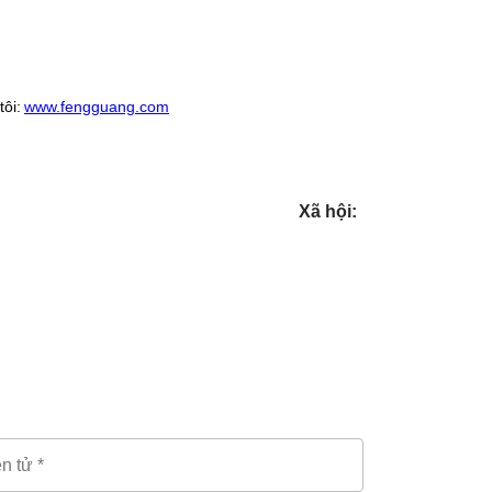
ôi:
www.fengguang.com
Xã hội: