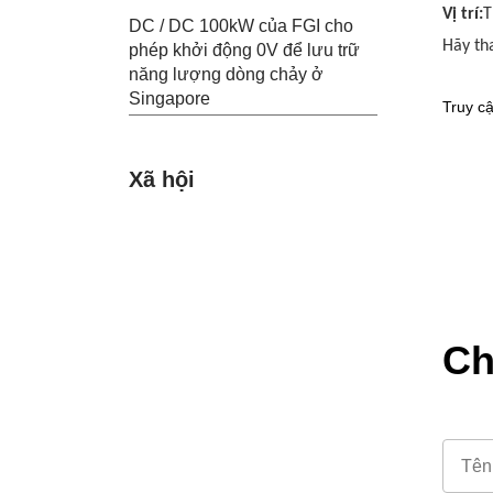
Vị trí:
T
DC / DC 100kW của FGI cho
Hãy th
phép khởi động 0V để lưu trữ
năng lượng dòng chảy ở
Singapore
Truy c
Xã hội
Ch