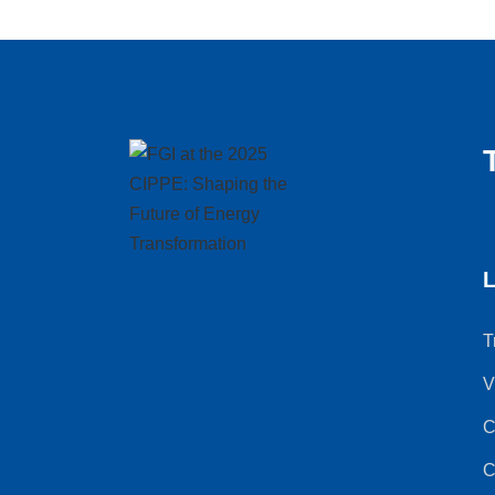
L
T
V
C
C