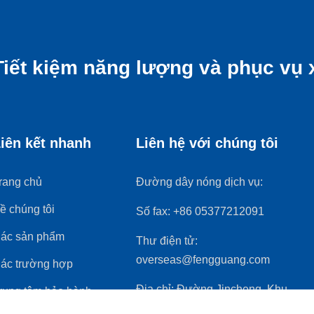
Tiết kiệm năng lượng và phục vụ 
iên kết nhanh
Liên hệ với chúng tôi
rang chủ
Đường dây nóng dịch vụ:
ề chúng tôi
Số fax:
+86 05377212091
ác sản phẩm
Thư điện tử:
overseas@fengguang.com
ác trường hợp
Địa chỉ:
Đường Jincheng, Khu
rung tâm bảo hành
phát triển kinh tế, Wenshang, Sơn