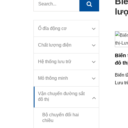
Biế
lư
Ổ đĩa động cơ
Chất lượng điện
Biến
Hệ thống lưu trữ
đô th
Biến t
Mỏ thông minh
Lưu tr
transi
Vận chuyển đường sắt
voltag
đô thị
Bộ chuyển đổi hai
chiều