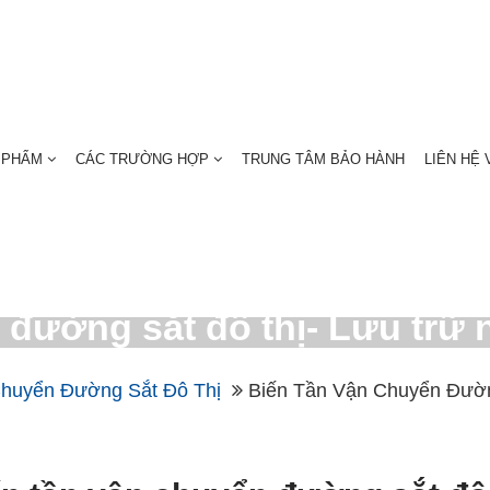
 PHẨM
CÁC TRƯỜNG HỢP
TRUNG TÂM BẢO HÀNH
LIÊN HỆ 
 đường sắt đô thị- Lưu trữ
huyển Đường Sắt Đô Thị
Biến Tần Vận Chuyển Đườn