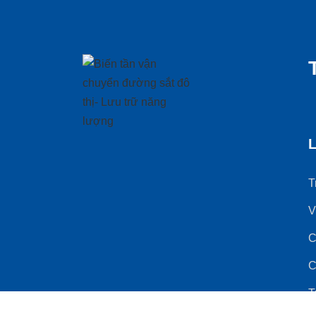
L
T
V
C
C
T