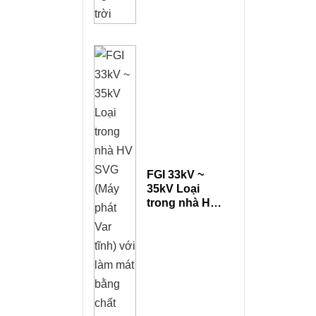
FGI 33kV ~
35kV Loại
trong nhà HV
SVG (Máy
phát Var tĩnh)
với làm mát
bằng chất
lỏng