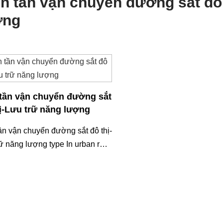
n tần vận chuyển đường sắt đô 
ợng
 tần vận chuyển đường sắt
ị-Lưu trữ năng lượng
ần vận chuyển đường sắt đô thị-
ữ năng lượng type In urban rail
t projects, DC-AC variable-
e variable-frequen